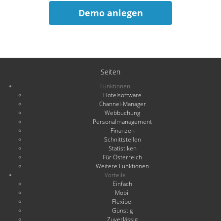
Demo anlegen
Seiten
Funktionen
Hotelsoftware
Channel-Manager
Webbuchung
Personalmanagement
Finanzen
Schnittstellen
Statistiken
Für Österreich
Weitere Funktionen
Vorteile
Einfach
Mobil
Flexibel
Günstig
Zuverlässig