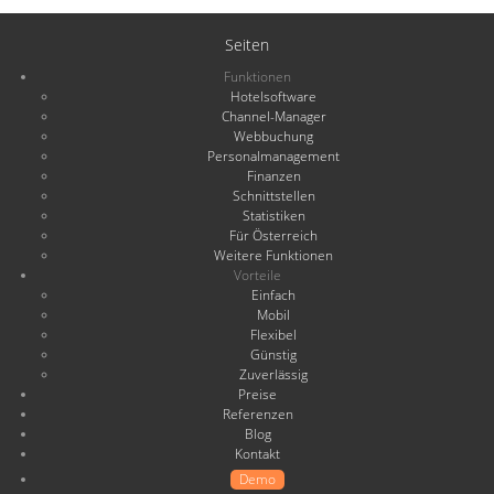
Seiten
Funktionen
Hotelsoftware
Channel-Manager
Webbuchung
Personalmanagement
Finanzen
Schnittstellen
Statistiken
Für Österreich
Weitere Funktionen
Vorteile
Einfach
Mobil
Flexibel
Günstig
Zuverlässig
Preise
Referenzen
Blog
Kontakt
Demo