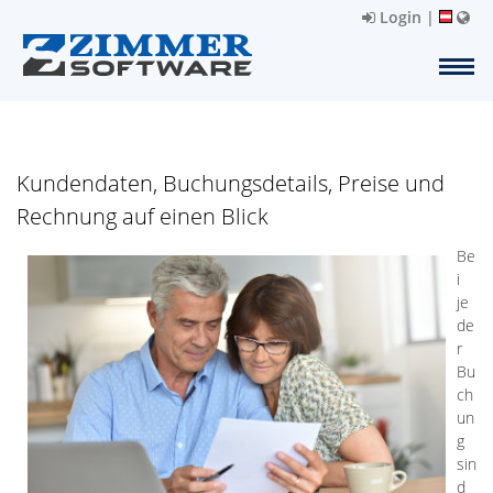
Login
|
Kundendaten, Buchungsdetails, Preise und
Rechnung auf einen Blick
Be
i
je
de
r
Bu
ch
un
g
sin
d