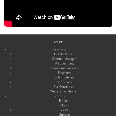
Seiten
Funktionen
Hotelsoftware
Channel-Manager
Webbuchung
Personalmanagement
Finanzen
Schnittstellen
Statistiken
Für Österreich
Weitere Funktionen
Vorteile
Einfach
Mobil
Flexibel
Günstig