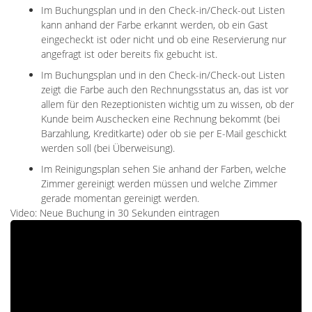
Im Buchungsplan und in den Check-in/Check-out Listen
kann anhand der Farbe erkannt werden, ob ein Gast
eingecheckt ist oder nicht und ob eine Reservierung nur
angefragt ist oder bereits fix gebucht ist.
Im Buchungsplan und in den Check-in/Check-out Listen
zeigt die Farbe auch den Rechnungsstatus an, das ist vor
allem für den Rezeptionisten wichtig um zu wissen, ob der
Kunde beim Auschecken eine Rechnung bekommt (bei
Barzahlung, Kreditkarte) oder ob sie per E-Mail geschickt
werden soll (bei Überweisung).
Im Reinigungsplan sehen Sie anhand der Farben, welche
Zimmer gereinigt werden müssen und welche Zimmer
gerade momentan gereinigt werden.
Video: Neue Buchung in 30 Sekunden eintragen