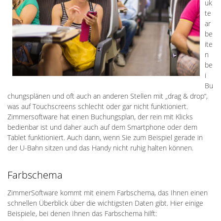
uk
te
ar
be
ite
n
be
i
Bu
chungsplänen und oft auch an anderen Stellen mit „drag & drop“,
was auf Touchscreens schlecht oder gar nicht funktioniert.
Zimmersoftware hat einen Buchungsplan, der rein mit Klicks
bedienbar ist und daher auch auf dem Smartphone oder dem
Tablet funktioniert. Auch dann, wenn Sie zum Beispiel gerade in
der U-Bahn sitzen und das Handy nicht ruhig halten können.
Farbschema
ZimmerSoftware kommt mit einem Farbschema, das Ihnen einen
schnellen Überblick über die wichtigsten Daten gibt. Hier einige
Beispiele, bei denen Ihnen das Farbschema hilft: