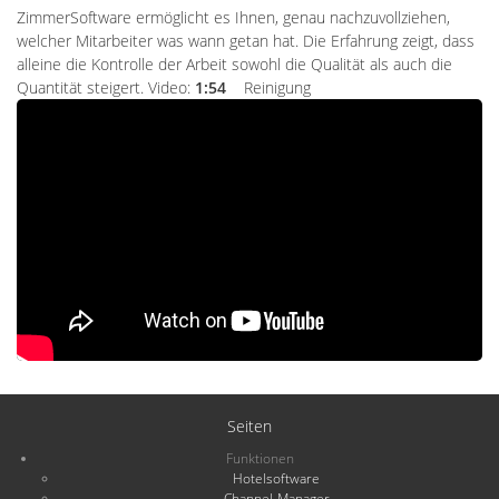
ZimmerSoftware ermöglicht es Ihnen, genau nachzuvollziehen,
welcher Mitarbeiter was wann getan hat. Die Erfahrung zeigt, dass
alleine die Kontrolle der Arbeit sowohl die Qualität als auch die
Quantität steigert. Video:
1:54
Reinigung
Seiten
Funktionen
Hotelsoftware
Channel-Manager