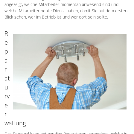
angezeigt, welche Mitarbeiter momentan anwesend sind und
welche Mitarbeiter heute Dienst haben, damit Sie auf dem ersten
Blick sehen, wer im Betrieb ist und wer dort sein sollte.
R
e
p
a
r
at
u
rv
e
r
waltung
Das Personal kann notwendige Reparaturen vermerken, welche in