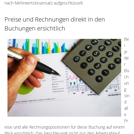
nach Mehrwertsteuersatz aufgeschlüsselt.
Preise und Rechnungen direkt in den
Buchungen ersichtlich
Be
i
je
de
r
Bu
ch
un
g
sin
d
all
e
Pr
eise und alle Rechnungspositionen für diese Buchung auf einem
Blick ersichtlich. Das beschleunigt nicht nur den Arbeitsablauf,