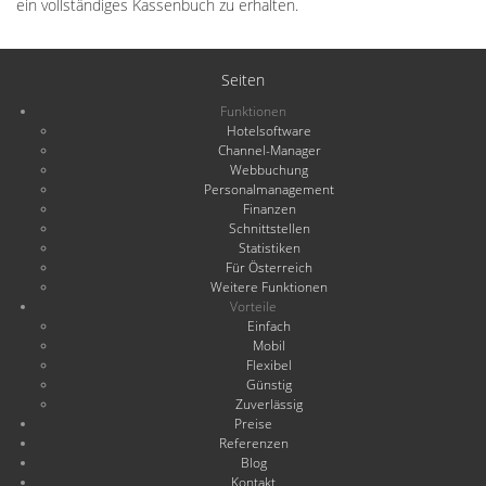
ein vollständiges Kassenbuch zu erhalten.
Seiten
Funktionen
Hotelsoftware
Channel-Manager
Webbuchung
Personalmanagement
Finanzen
Schnittstellen
Statistiken
Für Österreich
Weitere Funktionen
Vorteile
Einfach
Mobil
Flexibel
Günstig
Zuverlässig
Preise
Referenzen
Blog
Kontakt