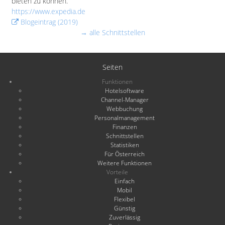
bieten zu können.
https://www.expedia.de
Blogeintrag (2019)
→ alle Schnittstellen
Seiten
Funktionen
Hotelsoftware
Channel-Manager
Webbuchung
Personalmanagement
Finanzen
Schnittstellen
Statistiken
Für Österreich
Weitere Funktionen
Vorteile
Einfach
Mobil
Flexibel
Günstig
Zuverlässig