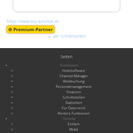
https://www.key-automat.at/
Premium-Partner
→ alle Schnittstellen
Seiten
Funktionen
Hotelsoftware
Channel-Manager
Webbuchung
Personalmanagement
Finanzen
Schnittstellen
Statistiken
Für Österreich
Weitere Funktionen
Vorteile
Einfach
Mobil